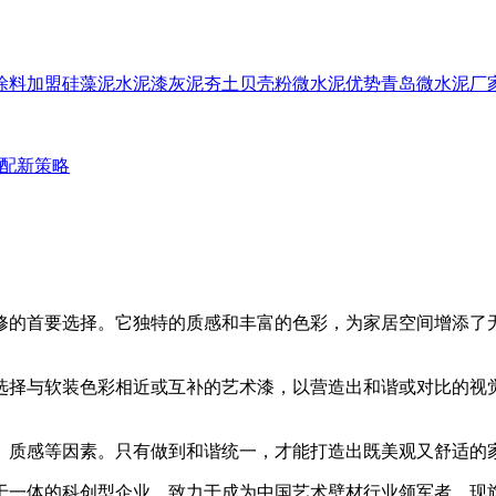
涂料加盟
硅藻泥
水泥漆
灰泥
夯土
贝壳粉
微水泥优势
青岛微水泥厂
配新策略
修的首要选择。它独特的质感和丰富的色彩，为家居空间增添了
择与软装色彩相近或互补的艺术漆，以营造出和谐或对比的视觉
质感等因素。只有做到和谐统一，才能打造出既美观又舒适的
一体的科创型企业，致力于成为中国艺术壁材行业领军者。现旗