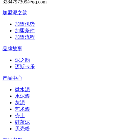
3284797309@qq.com
加盟泥之韵
加盟优势
加盟条件
加盟流程
品牌故事
泥之韵
迈斯卡乐
产品中心
微水泥
水泥漆
灰泥
艺术漆
夯土
硅藻泥
贝壳粉