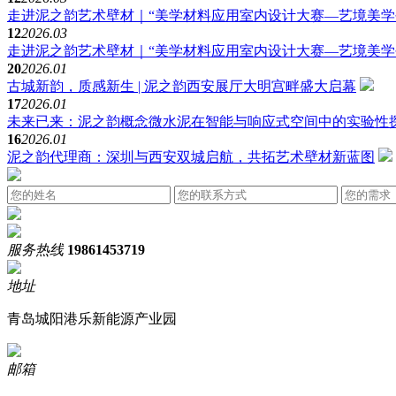
走进泥之韵艺术壁材｜“美学材料应用室内设计大赛—艺境美学
12
2026.03
走进泥之韵艺术壁材｜“美学材料应用室内设计大赛—艺境美学
20
2026.01
古城新韵，质感新生 | 泥之韵西安展厅大明宫畔盛大启幕
17
2026.01
未来已来：泥之韵概念微水泥在智能与响应式空间中的实验性
16
2026.01
泥之韵代理商：深圳与西安双城启航，共拓艺术壁材新蓝图
服务热线
19861453719
地址
青岛城阳港乐新能源产业园
邮箱