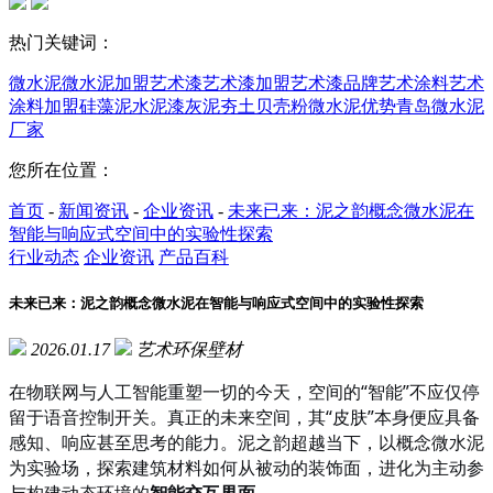
热门关键词：
微水泥
微水泥加盟
艺术漆
艺术漆加盟
艺术漆品牌
艺术涂料
艺术
涂料加盟
硅藻泥
水泥漆
灰泥
夯土
贝壳粉
微水泥优势
青岛微水泥
厂家
您所在位置：
首页
-
新闻资讯
-
企业资讯
-
未来已来：泥之韵概念微水泥在
智能与响应式空间中的实验性探索
行业动态
企业资讯
产品百科
未来已来：泥之韵概念微水泥在智能与响应式空间中的实验性探索
2026.01.17
艺术环保壁材
在物联网与人工智能重塑一切的今天，空间的
“智能”不应仅停
留于语音控制开关。真正的未来空间，其“皮肤”本身便应具备
感知、响应甚至思考的能力。泥之韵超越当下，以概念微水泥
为实验场，探索建筑材料如何从被动的装饰面，进化为主动参