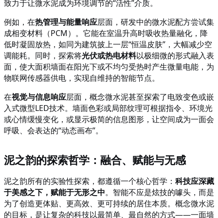
致力于让微水泥成为环境调节的
“活性”介质。
例如，在
热管理与能量响应
层面，研发中的微水泥配方尝试集
成相变材料（
PCM）。它能在室温升高时吸收热量融化，降
低时凝固放热，如同为建筑披上一层“恒温皮肤”，大幅减少空
调能耗。同时，探索将
光伏或热电材料
以极细微的形式融入表
面，使大面积墙面在阳光下或不均匀受热时产生微量电能，为
物联网传感器供电，实现自维持的智能节点。
在
视觉与信息响应
层面，概念微水泥甚至探索了电致变色或嵌
入式微型
LED技术。墙面色彩或局部纹理可根据指令、环境光
或心情缓慢变化，或显示极简的信息图形，让空间成为一面会
呼吸、会表达的“动态画布”。
泥之韵的探索哲学：融合、赋能与无感
泥之韵所有的实验性探索，都遵循一个核心哲学：
科技应深藏
于美感之下，赋能于无形之中
。智能不应是炫技的噱头，而是
为了创造更体贴、更高效、更可持续的居住本质。概念微水泥
的目标，是让复杂的科技以最简单、最自然的方式
——一面墙