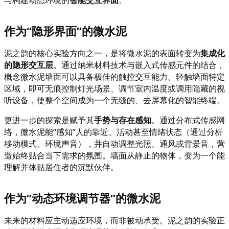
与构建动态环境的
智能交互界面
。
作为
“隐形界面”的微水泥
泥之韵的核心实验方向之一，是将微水泥的表面转变为
集成化
的隐形交互层
。通过纳米材料技术与嵌入式传感元件的结合，
概念微水泥墙面可以具备极佳的触控交互能力。轻触墙面特定
区域，即可无痕控制灯光场景、调节室内温度或调用隐藏的视
听设备，使整个空间成为一个无缝的、去屏幕化的智能终端。
更进一步的探索是赋予其
手势与存在感知
。通过分布式传感网
络，微水泥能
“感知”人的靠近、活动甚至情绪状态（通过分析
移动模式、环境声音），并自动调整光照、通风或背景音，营
造始终贴合当下需求的氛围。墙面从静止的物体，变为一个能
理解并体贴居住者的沉默伙伴。
作为
“动态环境调节器”的微水泥
未来的材料应主动适应环境，而非被动承受。泥之韵的实验正