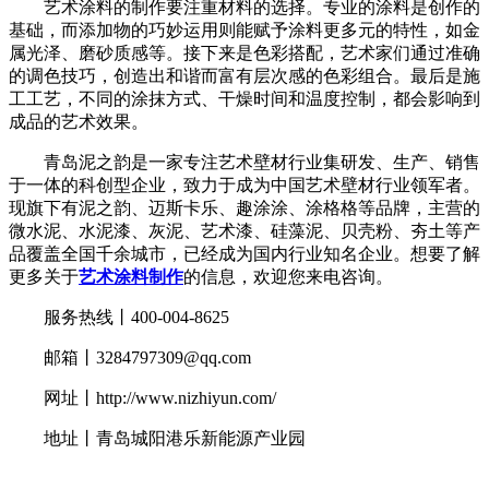
艺术涂料的制作要注重材料的选择。专业的涂料是创作的
基础，而添加物的巧妙运用则能赋予涂料更多元的特性，如金
属光泽、磨砂质感等。接下来是色彩搭配，艺术家们通过准确
的调色技巧，创造出和谐而富有层次感的色彩组合。最后是施
工工艺，不同的涂抹方式、干燥时间和温度控制，都会影响到
成品的艺术效果。
青岛泥之韵是一家专注艺术壁材行业集研发、生产、销售
于一体的科创型企业，致力于成为中国艺术壁材行业领军者。
现旗下有泥之韵、迈斯卡乐、趣涂涂、涂格格等品牌，主营的
微水泥、水泥漆、灰泥、艺术漆、硅藻泥、贝壳粉、夯土等产
品覆盖全国千余城市，已经成为国内行业知名企业。想要了解
更多关于
艺术涂料制作
的信息，欢迎您来电咨询。
服务热线丨400-004-8625
邮箱丨3284797309@qq.com
网址丨http://www.nizhiyun.com/
地址丨青岛城阳港乐新能源产业园