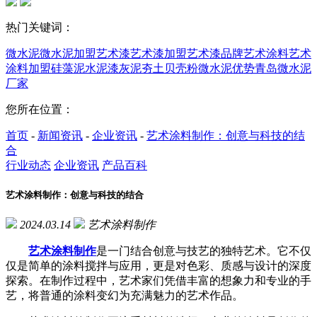
热门关键词：
微水泥
微水泥加盟
艺术漆
艺术漆加盟
艺术漆品牌
艺术涂料
艺术
涂料加盟
硅藻泥
水泥漆
灰泥
夯土
贝壳粉
微水泥优势
青岛微水泥
厂家
您所在位置：
首页
-
新闻资讯
-
企业资讯
-
艺术涂料制作：创意与科技的结
合
行业动态
企业资讯
产品百科
艺术涂料制作：创意与科技的结合
2024.03.14
艺术涂料制作
艺术涂料制作
是一门结合创意与技艺的独特艺术。它不仅
仅是简单的涂料搅拌与应用，更是对色彩、质感与设计的深度
探索。在制作过程中，艺术家们凭借丰富的想象力和专业的手
艺，将普通的涂料变幻为充满魅力的艺术作品。