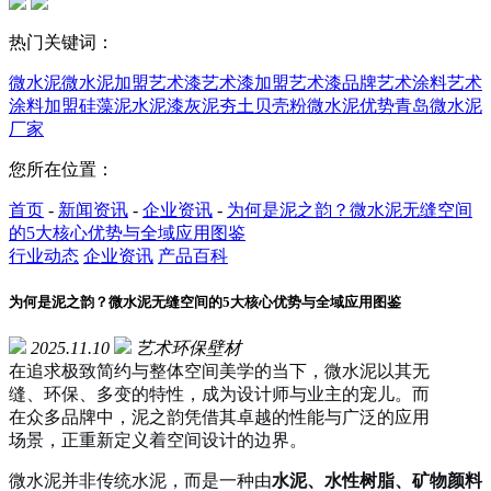
热门关键词：
微水泥
微水泥加盟
艺术漆
艺术漆加盟
艺术漆品牌
艺术涂料
艺术
涂料加盟
硅藻泥
水泥漆
灰泥
夯土
贝壳粉
微水泥优势
青岛微水泥
厂家
您所在位置：
首页
-
新闻资讯
-
企业资讯
-
为何是泥之韵？微水泥无缝空间
的5大核心优势与全域应用图鉴
行业动态
企业资讯
产品百科
为何是泥之韵？微水泥无缝空间的5大核心优势与全域应用图鉴
2025.11.10
艺术环保壁材
在追求极致简约与整体空间美学的当下，微水泥以其无
缝、环保、多变的特性，成为设计师与业主的宠儿。而
在众多品牌中，泥之韵凭借其卓越的性能与广泛的应用
场景，正重新定义着空间设计的边界。
微水泥并非传统水泥，而是一种由
水泥、水性树脂、矿物颜料