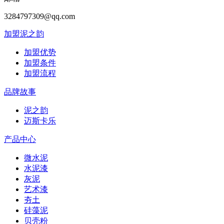
3284797309@qq.com
加盟泥之韵
加盟优势
加盟条件
加盟流程
品牌故事
泥之韵
迈斯卡乐
产品中心
微水泥
水泥漆
灰泥
艺术漆
夯土
硅藻泥
贝壳粉