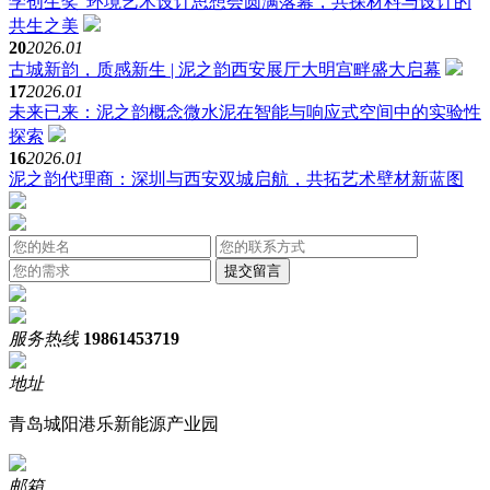
学创生奖”环境艺术设计思想会圆满落幕，共探材料与设计的
共生之美
20
2026.01
古城新韵，质感新生 | 泥之韵西安展厅大明宫畔盛大启幕
17
2026.01
未来已来：泥之韵概念微水泥在智能与响应式空间中的实验性
探索
16
2026.01
泥之韵代理商：深圳与西安双城启航，共拓艺术壁材新蓝图
服务热线
19861453719
地址
青岛城阳港乐新能源产业园
邮箱