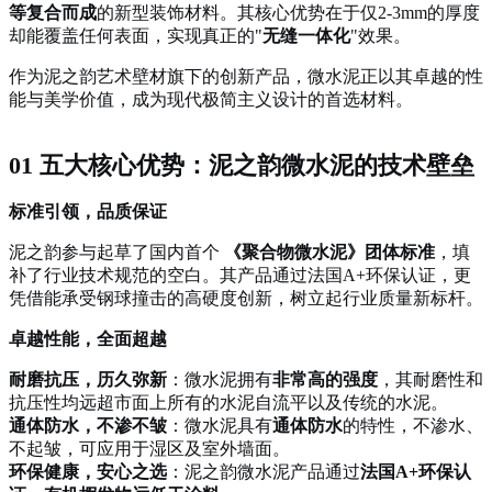
等复合而成
的新型装饰材料。其核心优势在于仅
2-3mm的厚度
却能覆盖任何表面，实现真正的"
无缝一体化
"效果。
作为泥之韵艺术壁材旗下的创新产品，微水泥正以其卓越的性
能与美学价值，成为现代极简主义设计的首选材料。
01 五大核心优势：泥之韵微水泥的技术壁垒
标准引领，品质保证
泥之韵参与起草了国内首个
《聚合物微水泥》团体标准
，填
补了行业技术规范的空白。其产品通过法国
A+环保认证，更
凭借能承受钢球撞击的高硬度创新，树立起行业质量新标杆。
卓越性能，全面超越
耐磨抗压，历久弥新
：微水泥拥有
非常高的强度
，其耐磨性和
抗压性均远超市面上所有的水泥自流平以及传统的水泥。
通体防水，不渗不皱
：微水泥具有
通体防水
的特性，不渗水、
不起皱，可应用于湿区及室外墙面。
环保健康，安心之选
：泥之韵微水泥产品通过
法国
A+环保认