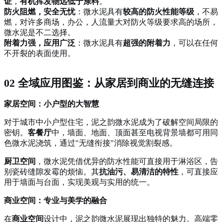
证
，
有机挥发物远低于涂料
。
防火阻燃，安全无忧
：微水泥具有
较高的防火性能等级
，不易
燃，对许多商场，办公，人流量大对防火等级要求高的场所，
微水泥是不二选择。
附着力强，应用广泛
：微水泥具有
超强的附着力
，可以在任何
不开裂的表面使用。
02 全域应用图鉴：从家居到商业的无缝连接
家居空间：小户型的大智慧
对于城市中小户型住宅，泥之韵微水泥成为了破解空间局限的
密钥。
客餐厅
中，墙面、地面、顶面甚至电视背景墙都可用同
色微水泥浇筑，通过
"无缝衔接"消除视觉割裂感。
厨卫空间
，微水泥凭借优异的防水性能可直接用于淋浴区，告
别瓷砖缝隙发霉的烦恼。其
抗油污、易清洁的特性
，可直接应
用于墙面与台面，实现美观与实用的统一。
商业空间：专业与美学的融合
在
商业空间
设计中，泥之韵微水泥展现出独特的魅力。高端零