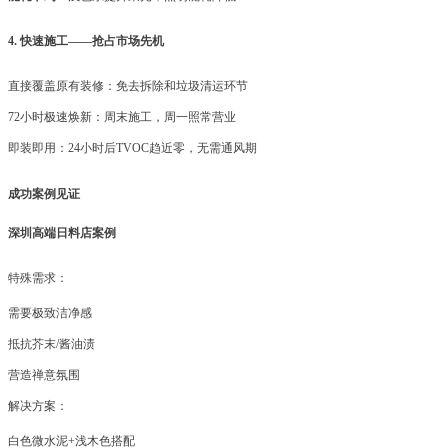
4. 快速施工——抢占市场先机
直接覆盖原有装修：免去拆除和垃圾清运环节
72小时极速焕新：周末施工，周一照常营业
即装即用：
24小时后TVOC趋近零，无需通风期
成功案例见证
深圳高端日料店案例
特殊需求：
需要极致洁净感
抵抗芥末
/酱油渍
营造禅意氛围
解决方案：
白色微水泥
+浅木色搭配