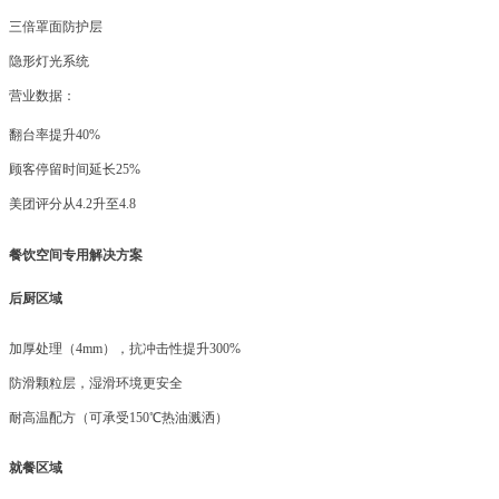
三倍罩面防护层
隐形灯光系统
营业数据：
翻台率提升
40%
顾客停留时间延长
25%
美团评分从
4.2升至4.8
餐饮空间专用解决方案
后厨区域
加厚处理（
4mm），抗冲击性提升300%
防滑颗粒层，湿滑环境更安全
耐高温配方（可承受
150℃热油溅洒）
就餐区域