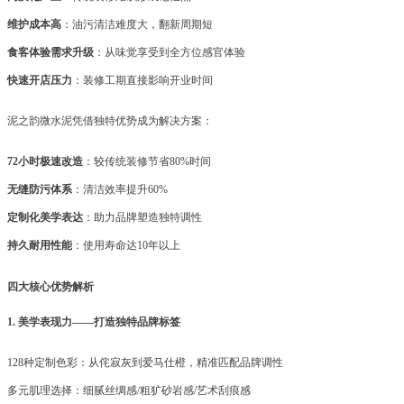
维护成本高
：油污清洁难度大，翻新周期短
食客体验需求升级
：从味觉享受到全方位感官体验
快速开店压力
：装修工期直接影响开业时间
泥之韵微水泥凭借独特优势成为解决方案：
72小时极速改造
：较传统装修节省
80%时间
无缝防污体系
：清洁效率提升
60%
定制化美学表达
：助力品牌塑造独特调性
持久耐用性能
：使用寿命达
10年以上
四大核心优势解析
1. 美学表现力——打造独特品牌标签
128种定制色彩：从侘寂灰到爱马仕橙，精准匹配品牌调性
多元肌理选择：细腻丝绸感
/粗犷砂岩感/艺术刮痕感