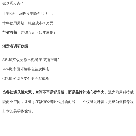
微水泥方案：
工期
3天，营收损失降至4.5万元
十年使用周期，综合成本
80万元
节省总额
：约
80万元（10年周期）
消费者调研数据
83%顾客认为微水泥餐厅"更有品味"
76%顾客因环境特色首次探店
68%顾客愿意支付更高客单价
当餐饮遇见微水泥，空间不再是背景板，而是品牌的核心竞争力
。泥之韵用科技赋
能商业空间，让餐厅在颜值经济时代脱颖而出
——不仅满足味蕾，更成为值得专程
打卡的美学体验馆。