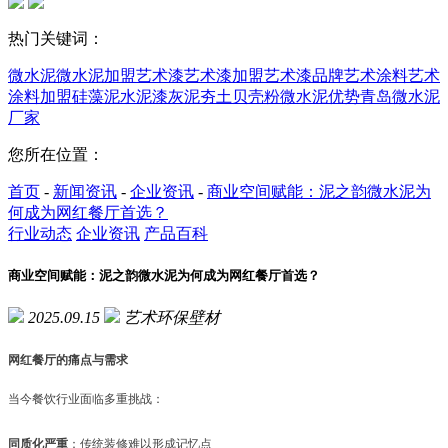
热门关键词：
微水泥
微水泥加盟
艺术漆
艺术漆加盟
艺术漆品牌
艺术涂料
艺术
涂料加盟
硅藻泥
水泥漆
灰泥
夯土
贝壳粉
微水泥优势
青岛微水泥
厂家
您所在位置：
首页
-
新闻资讯
-
企业资讯
-
商业空间赋能：泥之韵微水泥为
何成为网红餐厅首选？
行业动态
企业资讯
产品百科
商业空间赋能：泥之韵微水泥为何成为网红餐厅首选？
2025.09.15
艺术环保壁材
网红餐厅的痛点与需求
当今餐饮行业面临多重挑战：
同质化严重
：传统装修难以形成记忆点