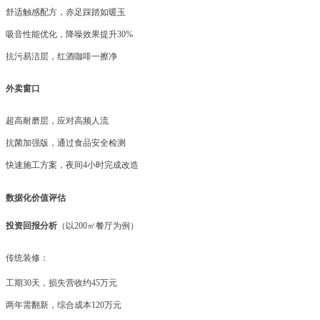
舒适触感配方，赤足踩踏如暖玉
吸音性能优化，降噪效果提升
30%
抗污易洁层，红酒咖啡一擦净
外卖窗口
超高耐磨层，应对高频人流
抗菌加强版，通过食品安全检测
快速施工方案，夜间
4小时完成改造
数据化价值评估
投资回报分析
（以
200㎡餐厅为例）
传统装修：
工期
30天，损失营收约45万元
两年需翻新，综合成本
120万元