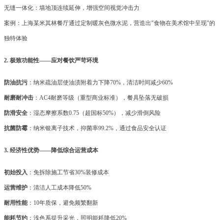
无缝一体化：墙地顶连续延伸，增强空间视觉冲击力
案例：上海某米其林餐厅通过定制暖灰色微水泥，营造出
"食物在美术馆中呈现"的
独特体验
2. 极致功能性——应对餐饮严苛环境
防油抗污
：纳米疏油层使油渍附着力下降
70%，清洁时间减少60%
耐磨耐冲击
：
AC4耐磨等级（重型商业标准），餐具坠落无破损
防滑安全
：湿态摩擦系数
0.75（超国标50%），减少滑倒风险
抗菌防霉
：纳米银离子技术，抑菌率
99.2%，通过食品安全认证
3. 经济性优势——降低综合运营成本
初始投入
：免拆除施工节省
30%装修成本
运营维护
：清洁人工成本降低
50%
耐用性能
：
10年质保，避免频繁翻新
能耗节约
：浅色系提升采光，照明能耗降低
20%