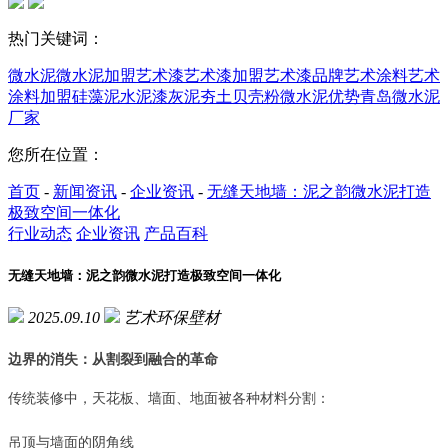
热门关键词：
微水泥
微水泥加盟
艺术漆
艺术漆加盟
艺术漆品牌
艺术涂料
艺术
涂料加盟
硅藻泥
水泥漆
灰泥
夯土
贝壳粉
微水泥优势
青岛微水泥
厂家
您所在位置：
首页
-
新闻资讯
-
企业资讯
-
无缝天地墙：泥之韵微水泥打造
极致空间一体化
行业动态
企业资讯
产品百科
无缝天地墙：泥之韵微水泥打造极致空间一体化
2025.09.10
艺术环保壁材
边界的消失：从割裂到融合的革命
传统装修中，天花板、墙面、地面被各种材料分割：
吊顶与墙面的阴角线