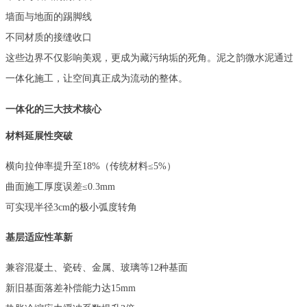
墙面与地面的踢脚线
不同材质的接缝收口
这些边界不仅影响美观，更成为藏污纳垢的死角。泥之韵微水泥通过
一体化施工，让空间真正成为流动的整体。
一体化的三大技术核心
材料延展性突破
横向拉伸率提升至
18%（传统材料≤5%）
曲面施工厚度误差
≤0.3mm
可实现半径
3cm的极小弧度转角
基层适应性革新
兼容混凝土、瓷砖、金属、玻璃等
12种基面
新旧基面落差补偿能力达
15mm