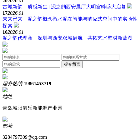
20
2026.01
古城新韵，质感新生 | 泥之韵西安展厅大明宫畔盛大启幕
17
2026.01
未来已来：泥之韵概念微水泥在智能与响应式空间中的实验性
探索
16
2026.01
泥之韵代理商：深圳与西安双城启航，共拓艺术壁材新蓝图
服务热线
19861453719
地址
青岛城阳港乐新能源产业园
邮箱
3284797309@qq.com