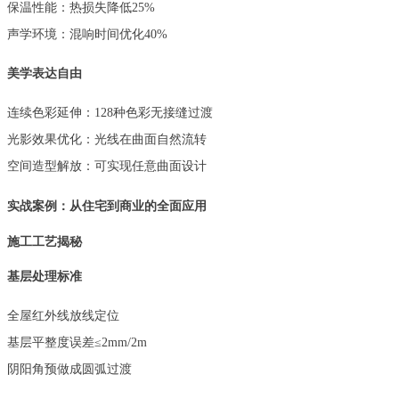
保温性能：热损失降低
25%
声学环境：混响时间优化
40%
美学表达自由
连续色彩延伸：
128种色彩无接缝过渡
光影效果优化：光线在曲面自然流转
空间造型解放：可实现任意曲面设计
实战案例：从住宅到商业的全面应用
施工工艺揭秘
基层处理标准
全屋红外线放线定位
基层平整度误差
≤2mm/2m
阴阳角预做成圆弧过渡