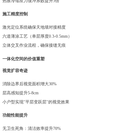
热胀冷缩应力缓冲系数提升
3倍
施工精度控制
激光定位系统确保天地墙对接精度
六道薄涂工艺（单层厚度
0.3-0.5mm）
立体交叉作业流程，确保接缝无痕
一体化空间的价值重塑
视觉扩容奇迹
消除边界后视觉面积增大
30%
层高感知提升
5-8cm
小户型实现
"平层变跃层"的视觉效果
功能性能提升
无卫生死角：清洁效率提升
70%