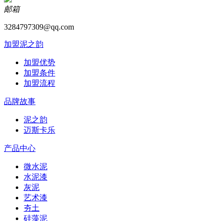
邮箱
3284797309@qq.com
加盟泥之韵
加盟优势
加盟条件
加盟流程
品牌故事
泥之韵
迈斯卡乐
产品中心
微水泥
水泥漆
灰泥
艺术漆
夯土
硅藻泥