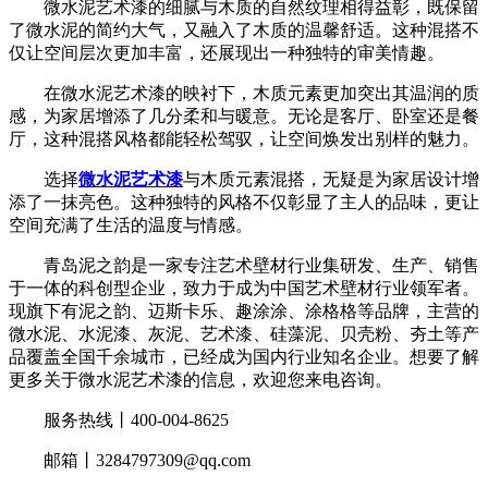
微水泥艺术漆的细腻与木质的自然纹理相得益彰，既保留
了微水泥的简约大气，又融入了木质的温馨舒适。这种混搭不
仅让空间层次更加丰富，还展现出一种独特的审美情趣。
在微水泥艺术漆的映衬下，木质元素更加突出其温润的质
感，为家居增添了几分柔和与暖意。无论是客厅、卧室还是餐
厅，这种混搭风格都能轻松驾驭，让空间焕发出别样的魅力。
选择
微水泥艺术漆
与木质元素混搭，无疑是为家居设计增
添了一抹亮色。这种独特的风格不仅彰显了主人的品味，更让
空间充满了生活的温度与情感。
青岛泥之韵是一家专注艺术壁材行业集研发、生产、销售
于一体的科创型企业，致力于成为中国艺术壁材行业领军者。
现旗下有泥之韵、迈斯卡乐、趣涂涂、涂格格等品牌，主营的
微水泥、水泥漆、灰泥、艺术漆、硅藻泥、贝壳粉、夯土等产
品覆盖全国千余城市，已经成为国内行业知名企业。想要了解
更多关于微水泥艺术漆的信息，欢迎您来电咨询。
服务热线丨400-004-8625
邮箱丨3284797309@qq.com