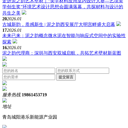
走进泥之韵艺术壁材｜“美学材料应用室内设计大赛—艺境美
学创生奖”环境艺术设计思想会圆满落幕，共探材料与设计的
共生之美
20
2026.01
古城新韵，质感新生 | 泥之韵西安展厅大明宫畔盛大启幕
17
2026.01
未来已来：泥之韵概念微水泥在智能与响应式空间中的实验性
探索
16
2026.01
泥之韵代理商：深圳与西安双城启航，共拓艺术壁材新蓝图
服务热线
19861453719
地址
青岛城阳港乐新能源产业园