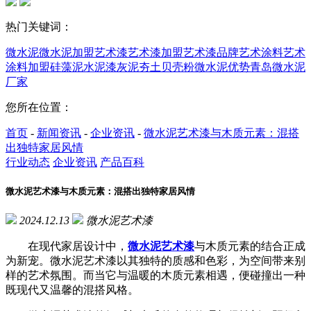
热门关键词：
微水泥
微水泥加盟
艺术漆
艺术漆加盟
艺术漆品牌
艺术涂料
艺术
涂料加盟
硅藻泥
水泥漆
灰泥
夯土
贝壳粉
微水泥优势
青岛微水泥
厂家
您所在位置：
首页
-
新闻资讯
-
企业资讯
-
微水泥艺术漆与木质元素：混搭
出独特家居风情
行业动态
企业资讯
产品百科
微水泥艺术漆与木质元素：混搭出独特家居风情
2024.12.13
微水泥艺术漆
在现代家居设计中，
微水泥艺术漆
与木质元素的结合正成
为新宠。微水泥艺术漆以其独特的质感和色彩，为空间带来别
样的艺术氛围。而当它与温暖的木质元素相遇，便碰撞出一种
既现代又温馨的混搭风格。