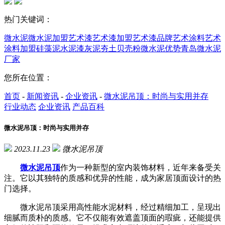
热门关键词：
微水泥
微水泥加盟
艺术漆
艺术漆加盟
艺术漆品牌
艺术涂料
艺术
涂料加盟
硅藻泥
水泥漆
灰泥
夯土
贝壳粉
微水泥优势
青岛微水泥
厂家
您所在位置：
首页
-
新闻资讯
-
企业资讯
-
微水泥吊顶：时尚与实用并存
行业动态
企业资讯
产品百科
微水泥吊顶：时尚与实用并存
2023.11.23
微水泥吊顶
微水泥吊顶
作为一种新型的室内装饰材料，近年来备受关
注。它以其独特的质感和优异的性能，成为家居顶面设计的热
门选择。
微水泥吊顶采用高性能水泥材料，经过精细加工，呈现出
细腻而质朴的质感。它不仅能有效遮盖顶面的瑕疵，还能提供