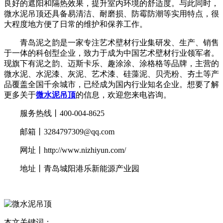
良好的遮阳和隔热效果，提升室内环境的舒适度。与此同时，
微水泥吊顶还具备易清洁、耐磨损、防霉防潮等实用特点，很
大程度地方便了日常的维护和保养工作。
青岛泥之韵是一家专注艺术壁材行业集研发、生产、销售
于一体的科创型企业，致力于成为中国艺术壁材行业领军者。
现旗下有泥之韵、迈斯卡乐、趣涂涂、涂格格等品牌，主营的
微水泥、水泥漆、灰泥、艺术漆、硅藻泥、贝壳粉、夯土等产
品覆盖全国千余城市，已经成为国内行业知名企业。想要了解
更多关于
微水泥吊顶
的信息，欢迎您来电咨询。
服务热线丨400-004-8625
邮箱丨3284797309@qq.com
网址丨http://www.nizhiyun.com/
地址丨青岛城阳港乐新能源产业园
本文关键词：