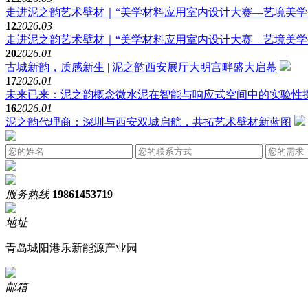
走进泥之韵艺术壁材｜“美学材料应用室内设计大赛—艺境美学
12
2026.03
走进泥之韵艺术壁材｜“美学材料应用室内设计大赛—艺境美学
20
2026.01
古城新韵，质感新生 | 泥之韵西安展厅大明宫畔盛大启幕
17
2026.01
未来已来：泥之韵概念微水泥在智能与响应式空间中的实验性
16
2026.01
泥之韵代理商：深圳与西安双城启航，共拓艺术壁材新蓝图
服务热线
19861453719
地址
青岛城阳港乐新能源产业园
邮箱