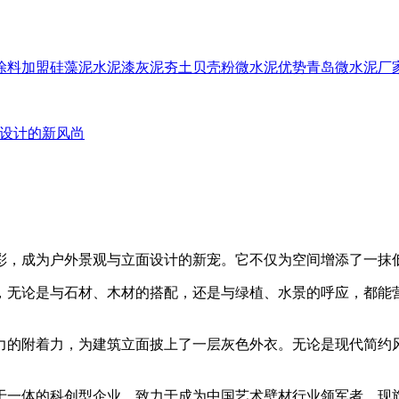
涂料加盟
硅藻泥
水泥漆
灰泥
夯土
贝壳粉
微水泥优势
青岛微水泥厂
设计的新风尚
彩，成为户外景观与立面设计的新宠。它不仅为空间增添了一抹
无论是与石材、木材的搭配，还是与绿植、水景的呼应，都能营
的附着力，为建筑立面披上了一层灰色外衣。无论是现代简约
一体的科创型企业，致力于成为中国艺术壁材行业领军者。现旗