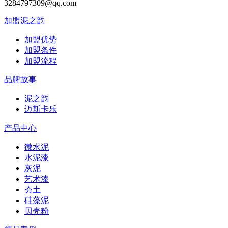
3284797309@qq.com
加盟泥之韵
加盟优势
加盟条件
加盟流程
品牌故事
泥之韵
迈斯卡乐
产品中心
微水泥
水泥漆
灰泥
艺术漆
夯土
硅藻泥
贝壳粉