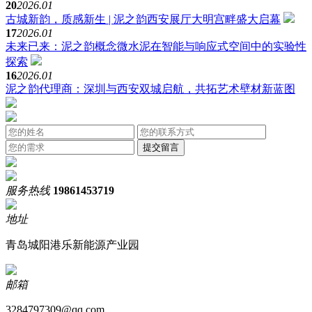
20
2026.01
古城新韵，质感新生 | 泥之韵西安展厅大明宫畔盛大启幕
17
2026.01
未来已来：泥之韵概念微水泥在智能与响应式空间中的实验性
探索
16
2026.01
泥之韵代理商：深圳与西安双城启航，共拓艺术壁材新蓝图
服务热线
19861453719
地址
青岛城阳港乐新能源产业园
邮箱
3284797309@qq.com