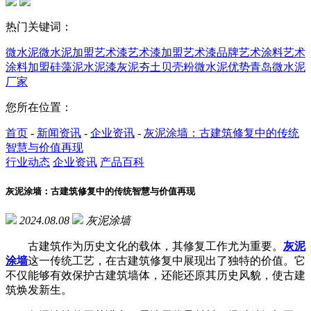
热门关键词：
微水泥
微水泥加盟
艺术漆
艺术漆加盟
艺术漆品牌
艺术涂料
艺术
涂料加盟
硅藻泥
水泥漆
灰泥
夯土
贝壳粉
微水泥优势
青岛微水泥
厂家
您所在位置：
首页
-
新闻资讯
-
企业资讯
-
灰泥涂墙：古建筑修复中的传统
智慧与价值再现
行业动态
企业资讯
产品百科
灰泥涂墙：古建筑修复中的传统智慧与价值再现
2024.08.08
灰泥涂墙
古建筑作为历史文化的载体，其修复工作尤为重要。
灰泥
涂墙
这一传统工艺，在古建筑修复中展现出了独特的价值。它
不仅能够有效保护古建筑墙体，还能还原其历史风貌，使古建
筑焕发新生。