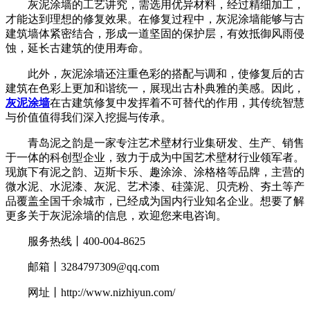
灰泥涂墙的工艺讲究，需选用优异材料，经过精细加工，
才能达到理想的修复效果。在修复过程中，灰泥涂墙能够与古
建筑墙体紧密结合，形成一道坚固的保护层，有效抵御风雨侵
蚀，延长古建筑的使用寿命。
此外，灰泥涂墙还注重色彩的搭配与调和，使修复后的古
建筑在色彩上更加和谐统一，展现出古朴典雅的美感。因此，
灰泥涂墙
在古建筑修复中发挥着不可替代的作用，其传统智慧
与价值值得我们深入挖掘与传承。
青岛泥之韵是一家专注艺术壁材行业集研发、生产、销售
于一体的科创型企业，致力于成为中国艺术壁材行业领军者。
现旗下有泥之韵、迈斯卡乐、趣涂涂、涂格格等品牌，主营的
微水泥、水泥漆、灰泥、艺术漆、硅藻泥、贝壳粉、夯土等产
品覆盖全国千余城市，已经成为国内行业知名企业。想要了解
更多关于灰泥涂墙的信息，欢迎您来电咨询。
服务热线丨400-004-8625
邮箱丨3284797309@qq.com
网址丨http://www.nizhiyun.com/