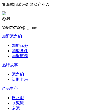
青岛城阳港乐新能源产业园
邮箱
3284797309@qq.com
加盟泥之韵
加盟优势
加盟条件
加盟流程
品牌故事
泥之韵
迈斯卡乐
产品中心
微水泥
水泥漆
灰泥