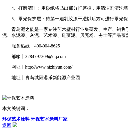
4、打磨清理：用砂纸将凸出部分打磨掉，用清洁剂清洗墙
5、罩光保护层：待第一遍乳胶漆干透以后方可进行罩光保
青岛泥之韵是一家专注艺术壁材行业集研发、生产、销售于
泥、水泥漆、灰泥、艺术漆、硅藻泥、贝壳粉、夯土等产品覆
服务热线丨400-004-8625
邮箱丨
3284797309@qq.com
网址丨
http://www.nizhiyun.com/
地址丨青岛城阳港乐新能源产业园
本文关键词：
环保艺术涂料
环保艺术涂料厂家
返回