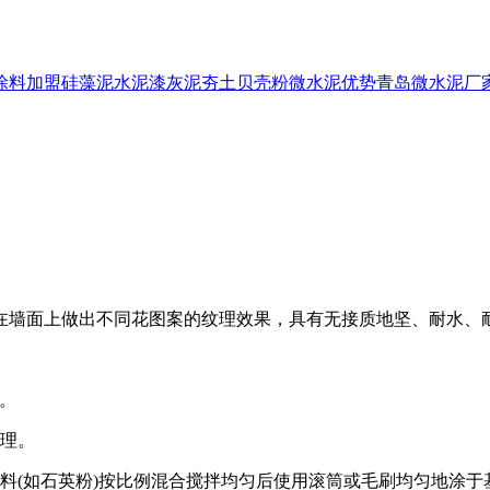
涂料加盟
硅藻泥
水泥漆
灰泥
夯土
贝壳粉
微水泥优势
青岛微水泥厂
在墙面上做出不同花图案的纹理效果，具有无接质地坚、耐水、
。
理。
(如石英粉)按比例混合搅拌均匀后使用滚筒或毛刷均匀地涂于