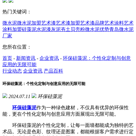
热门关键词：
微水泥
微水泥加盟
艺术漆
艺术漆加盟
艺术漆品牌
艺术涂料
艺术
涂料加盟
硅藻泥
水泥漆
灰泥
夯土
贝壳粉
微水泥优势
青岛微水泥
厂家
您所在位置：
首页
-
新闻资讯
-
企业资讯
-
环保硅藻泥：个性化定制与创意
应用的无限可能
行业动态
企业资讯
产品百科
环保硅藻泥：个性化定制与创意应用的无限可能
2024.07.11
环保硅藻泥
环保硅藻泥
作为一种绿色建材，不仅具有优异的环保性
能，更在个性化定制与创意应用方面展现出无限可能。
环保硅藻泥的个性化定制，让每一面墙都能成为独特的艺
术品。无论是色彩、纹理还是图案，都能根据客户需求进行定