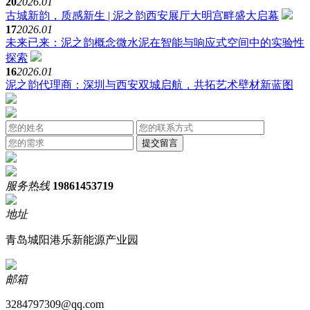
20
2026.01
古城新韵，质感新生 | 泥之韵西安展厅大明宫畔盛大启幕
17
2026.01
未来已来：泥之韵概念微水泥在智能与响应式空间中的实验性
探索
16
2026.01
泥之韵代理商：深圳与西安双城启航，共拓艺术壁材新蓝图
服务热线
19861453719
地址
青岛城阳港乐新能源产业园
邮箱
3284797309@qq.com