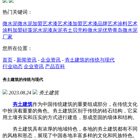
热门关键词：
微水泥
微水泥加盟
艺术漆
艺术漆加盟
艺术漆品牌
艺术涂料
艺术
涂料加盟
硅藻泥
水泥漆
灰泥
夯土
贝壳粉
微水泥优势
青岛微水泥
厂家
您所在位置：
首页
-
新闻资讯
-
企业资讯
-
夯土建筑的传统与现代
行业动态
企业资讯
产品百科
夯土建筑的传统与现代
2023.08.24
夯土建筑
夯土建筑
作为中国传统建筑的重要组成部分，在传统文化
中扮演着重要的角色。夯土建筑区别于传统的砖石结构，它采
用土壤夯实和压实的方式进行建造，形成坚固的墙体和结构。
夯土建筑具有浓厚的地域特色，各地的夯土建筑都有不同
的风格和形态，展现了中国各地丰富多样的文化和民族特色。