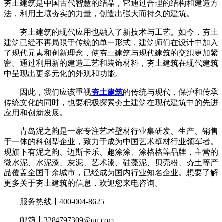
夯土建筑是中国古代智慧的结晶，它通过合理的结构和建造方
法，利用土壤夯实的力量，创造出强大而持久的建筑。
夯土建筑的现代应用也融入了新技术与工艺。如今，夯土
建筑已经不再局限于传统的单一形式，建筑师们在设计中加入
了现代元素和创新理念，使夯土建筑与现代建筑的交织更加紧
密。通过利用新的建造工艺和装饰材料，夯土建筑在现代建筑
中呈现出更多元化的外观和功能。
因此，我们应该重视
夯土建筑
的传统与现代，保护和传承
传统文化的同时，也要积极探索夯土建筑在现代建筑中的先进
应用和创新发展。
青岛泥之韵是一家专注艺术壁材行业集研发、生产、销售
于一体的科创型企业，致力于成为中国艺术壁材行业领军者。
现旗下有泥之韵、迈斯卡乐、趣涂涂、涂格格等品牌，主营的
微水泥、水泥漆、灰泥、艺术漆、硅藻泥、贝壳粉、夯土等产
品覆盖全国千余城市，已经成为国内行业知名企业。想要了解
更多关于夯土建筑的信息，欢迎您来电咨询。
服务热线丨400-004-8625
邮箱丨
3284797309@qq.com