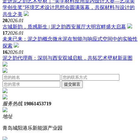
走进泥之韵艺术壁材｜“美学材料应用室内设计大赛—艺境美
学创生奖”环境艺术设计思想会圆满落幕，共探材料与设计的
共生之美
20
2026.01
古城新韵，质感新生 | 泥之韵西安展厅大明宫畔盛大启幕
17
2026.01
未来已来：泥之韵概念微水泥在智能与响应式空间中的实验性
探索
16
2026.01
泥之韵代理商：深圳与西安双城启航，共拓艺术壁材新蓝图
服务热线
19861453719
地址
青岛城阳港乐新能源产业园