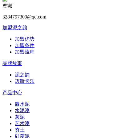
邮箱
3284797309@qq.com
加盟泥之韵
加盟优势
加盟条件
加盟流程
品牌故事
泥之韵
迈斯卡乐
产品中心
微水泥
水泥漆
灰泥
艺术漆
夯土
硅藻泥