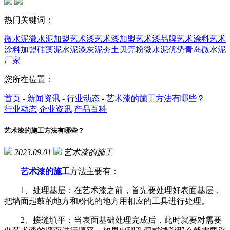
热门关键词：
微水泥
微水泥加盟
艺术漆
艺术漆加盟
艺术漆品牌
艺术涂料
艺术
涂料加盟
硅藻泥
水泥漆
灰泥
夯土
贝壳粉
微水泥优势
青岛微水泥
厂家
您所在位置：
首页
-
新闻资讯
-
行业动态
-
艺术漆的施工方法有哪些？
行业动态
企业资讯
产品百科
艺术漆的施工方法有哪些？
2023.09.01
艺术漆的施工
艺术漆的施工
方法主要有：
1、处理基层：在艺术漆之前，首先要处理好表面基层，
把墙面起鼓的地方和粉化的地方用相应的工具进行处理。
2、接缝填平：当表面基础处理完成后，此时就要对需要