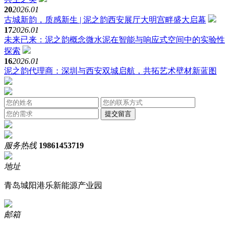
20
2026.01
古城新韵，质感新生 | 泥之韵西安展厅大明宫畔盛大启幕
17
2026.01
未来已来：泥之韵概念微水泥在智能与响应式空间中的实验性
探索
16
2026.01
泥之韵代理商：深圳与西安双城启航，共拓艺术壁材新蓝图
服务热线
19861453719
地址
青岛城阳港乐新能源产业园
邮箱