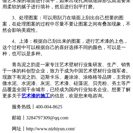
做艺术漆的墙面进行填平，如果出现孔洞或缝隙那么就需要采
用柔软的腻子进行填补，然后进行刮平打磨。
3、处理图案：可以用刮刀在墙面上刮出自己想要的图
案，在处理图案的过程中尽量不要让图案之间有叠加现象，不
然会影响美观性。
4、上漆：根据自己刮出来的图案，进行艺术漆的上色，
这个过程中可以根据自己的喜好选择不同的颜色，可以是一
种，也可以是多种。
青岛泥之韵是一家专注艺术壁材行业集研发、生产、销售
于一体的科创型企业，致力于成为中国艺术壁材行业领军者。
现旗下有泥之韵、迈斯卡乐、趣涂涂、涂格格等品牌，主营的
微水泥、水泥漆、灰泥、艺术漆、硅藻泥、贝壳粉、夯土等产
品覆盖全国千余城市，已经成为国内行业知名企业。想要了解
更多关于
艺术漆的施工
的信息，欢迎您来电咨询。
服务热线丨400-004-8625
邮箱丨
3284797309@qq.co
m
网址丨
http://www.nizhiyun.com/