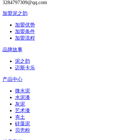
3284797309@qq.com
加盟泥之韵
加盟优势
加盟条件
加盟流程
品牌故事
泥之韵
迈斯卡乐
产品中心
微水泥
水泥漆
灰泥
艺术漆
夯土
硅藻泥
贝壳粉