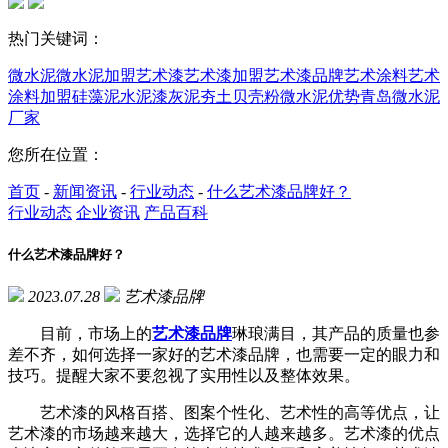
热门关键词：
微水泥
微水泥加盟
艺术漆
艺术漆加盟
艺术漆品牌
艺术涂料
艺术
涂料加盟
硅藻泥
水泥漆
灰泥
夯土
贝壳粉
微水泥优势
青岛微水泥
厂家
您所在位置：
首页
-
新闻资讯
-
行业动态
-
什么艺术漆品牌好？
行业动态
企业资讯
产品百科
什么艺术漆品牌好？
2023.07.28
艺术漆品牌
目前，市场上的
艺术漆品牌
琳琅满目，其产品的质量也参
差不齐，如何选择一家好的艺术漆品牌，也需要一定的眼力和
技巧。提醒大家不要忽视了实用性以及整体效果。
艺术漆的风格百搭、图案个性化、艺术性的高等优点，让
艺术漆的市场越来越大，选择它的人越来越多。艺术漆的优点