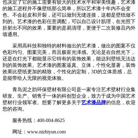
也决定了它的施工需要有较大的技术水平和审美情趣，艺术漆
的施工进程并不像壁纸那么简单，所以艺术漆十年内不会变
色、不会起皮和开裂，还可以做到无缝连接，这都是壁纸做不
到的。艺术漆的色彩任意调配，可以自己设计肌理，在光照下
折射出不同的效果，重要的是易清理，更便于二次装修且内外
墙通用。
采用高科技和独特的材料做出的艺术漆，做出的图案不仅
色彩均匀、图案完美，而且极富光泽感。无论是在自然光下，
还是在灯光下都能显示它特有的装饰效果，能达到壁纸无法达
到的装饰效果。艺术漆的图案逼真、立体，个性化显著，装饰
效果比壁纸更加的精致，个性化的定制，3D的立体质感，总
是能带给人无限的视觉体验。
青岛泥之韵环保壁材有限公司是一家专注艺术壁材行业集
研发、生产、销售于一体的科创型企业，致力于成为中国艺术
壁材行业领军者。想要了解更多关于
艺术漆品牌
的信息，欢迎
您的咨询。
服务热线：400-004-8625
网址：www.nizhiyun.com