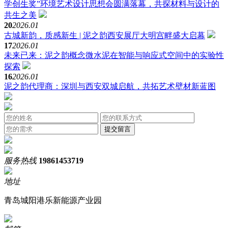
学创生奖”环境艺术设计思想会圆满落幕，共探材料与设计的
共生之美
20
2026.01
古城新韵，质感新生 | 泥之韵西安展厅大明宫畔盛大启幕
17
2026.01
未来已来：泥之韵概念微水泥在智能与响应式空间中的实验性
探索
16
2026.01
泥之韵代理商：深圳与西安双城启航，共拓艺术壁材新蓝图
服务热线
19861453719
地址
青岛城阳港乐新能源产业园