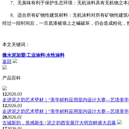
7、无臭味有利于保护生态环境：无机涂料具有无机物之
8、适合所有矿物性建筑材料：无机涂料对所有矿物性建筑
经过一段时间后，一旦底漆被墙上之碱破坏，仍会造成粉化，
本文关键词：
微水泥加盟|工业涂料|水性涂料
返回
产品百科
12
2026.03
走进泥之韵艺术壁材｜“美学材料应用室内设计大赛—艺境美学
12
2026.03
走进泥之韵艺术壁材｜“美学材料应用室内设计大赛—艺境美学
20
2026.01
古城新韵，质感新生 | 泥之韵西安展厅大明宫畔盛大启幕
17
2026.01