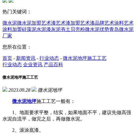
热门关键词：
微水泥
微水泥加盟
艺术漆
艺术漆加盟
艺术漆品牌
艺术涂料
艺术
涂料加盟
硅藻泥
水泥漆
灰泥
夯土
贝壳粉
微水泥优势
青岛微水泥
厂家
您所在位置：
首页
-
新闻资讯
-
行业动态
-
微水泥地坪施工工艺
行业动态
企业资讯
产品百科
微水泥地坪施工工艺
2023.09.28
微水泥地坪
微水泥地坪
施工工艺一般有：
1、地面要求平整，结实，如果地面不平，建议先做高强
水泥自流平，做完之后，再做微水泥。
2、滚涂底漆。