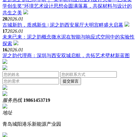
学创生奖”环境艺术设计思想会圆满落幕，共探材料与设计的
共生之美
20
2026.01
古城新韵，质感新生 | 泥之韵西安展厅大明宫畔盛大启幕
17
2026.01
未来已来：泥之韵概念微水泥在智能与响应式空间中的实验性
探索
16
2026.01
泥之韵代理商：深圳与西安双城启航，共拓艺术壁材新蓝图
服务热线
19861453719
地址
青岛城阳港乐新能源产业园