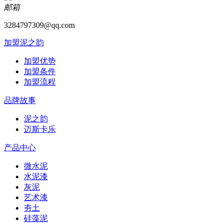
邮箱
3284797309@qq.com
加盟泥之韵
加盟优势
加盟条件
加盟流程
品牌故事
泥之韵
迈斯卡乐
产品中心
微水泥
水泥漆
灰泥
艺术漆
夯土
硅藻泥