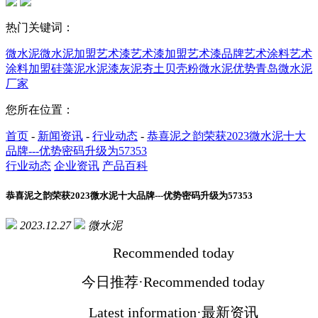
热门关键词：
微水泥
微水泥加盟
艺术漆
艺术漆加盟
艺术漆品牌
艺术涂料
艺术
涂料加盟
硅藻泥
水泥漆
灰泥
夯土
贝壳粉
微水泥优势
青岛微水泥
厂家
您所在位置：
首页
-
新闻资讯
-
行业动态
-
恭喜泥之韵荣获2023微水泥十大
品牌---优势密码升级为57353
行业动态
企业资讯
产品百科
恭喜泥之韵荣获2023微水泥十大品牌---优势密码升级为57353
2023.12.27
微水泥
Recommended today
今日推荐·Recommended today
Latest information·最新资讯