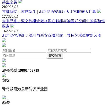
共生之美
20
2026.01
古城新韵，质感新生 | 泥之韵西安展厅大明宫畔盛大启幕
17
2026.01
未来已来：泥之韵概念微水泥在智能与响应式空间中的实验性
探索
16
2026.01
泥之韵代理商：深圳与西安双城启航，共拓艺术壁材新蓝图
服务热线
19861453719
地址
青岛城阳港乐新能源产业园
邮箱