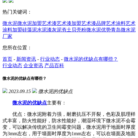
热门关键词：
微水泥
微水泥加盟
艺术漆
艺术漆加盟
艺术漆品牌
艺术涂料
艺术
涂料加盟
硅藻泥
水泥漆
灰泥
夯土
贝壳粉
微水泥优势
青岛微水泥
厂家
您所在位置：
首页
-
新闻资讯
-
行业动态
-
微水泥的优缺点有哪些？
行业动态
企业资讯
产品百科
微水泥的优缺点有哪些？
2023.09.15
微水泥的优缺点
微水泥的优缺点
主要有：
优点：微水泥附着力强，耐磨抗压不开裂，色彩及肌理样
式丰富，防火性能好，防水性能好，潮湿环境下微水泥不会霉
变，可以解决传统的卫生间霉变问题，微水泥用于地面时厚度
为3mm左右，用于墙面时厚度为1mm左右，可以在墙面及地面