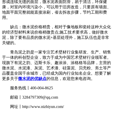
形成连续无缝的面层，微水泥表面防滑，易于清洁，环保健
康，对室内环境污染小，可以用于旧房改造，只要原有墙面、
地面平面完整就能直接涂刷，省去拆改步骤，节约工期和费
用。
缺点：微水泥价格稍贵，相对于像地板和瓷砖这种大众化
的经济型材料来说价格稍微贵点;施工技术要求高，做好微水
泥，除了要有品质的微水泥+基层处理外，施工队伍也是非常
关键的。
青岛泥之韵是一家专注艺术壁材行业集研发、生产、销售
于一体的科创型企业，致力于成为中国艺术壁材行业领军者。
现旗下有泥之韵、迈斯卡乐、趣涂涂、涂格格等品牌，主营的
微水泥、水泥漆、灰泥、艺术漆、硅藻泥、贝壳粉、夯土等产
品覆盖全国千余城市，已经成为国内行业知名企业。想要了解
更多关于
微水泥的优缺点
的信息，欢迎您来电咨询。
服务热线丨400-004-8625
邮箱丨
3284797309@qq.com
网址丨
http://www.nizhiyun.com/