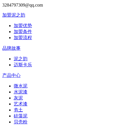
3284797309@qq.com
加盟泥之韵
加盟优势
加盟条件
加盟流程
品牌故事
泥之韵
迈斯卡乐
产品中心
微水泥
水泥漆
灰泥
艺术漆
夯土
硅藻泥
贝壳粉