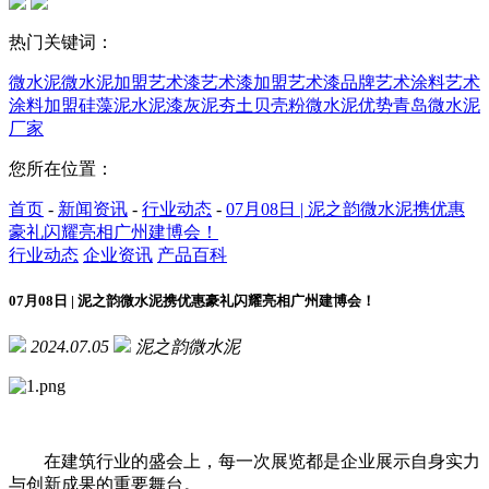
热门关键词：
微水泥
微水泥加盟
艺术漆
艺术漆加盟
艺术漆品牌
艺术涂料
艺术
涂料加盟
硅藻泥
水泥漆
灰泥
夯土
贝壳粉
微水泥优势
青岛微水泥
厂家
您所在位置：
首页
-
新闻资讯
-
行业动态
-
07月08日 | 泥之韵微水泥携优惠
豪礼闪耀亮相广州建博会！
行业动态
企业资讯
产品百科
07月08日 | 泥之韵微水泥携优惠豪礼闪耀亮相广州建博会！
2024.07.05
泥之韵微水泥
在建筑行业的盛会上，每一次展览都是企业展示自身实力
与创新成果的重要舞台。