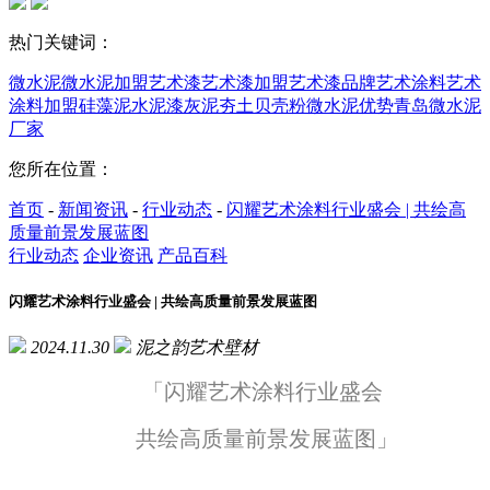
热门关键词：
微水泥
微水泥加盟
艺术漆
艺术漆加盟
艺术漆品牌
艺术涂料
艺术
涂料加盟
硅藻泥
水泥漆
灰泥
夯土
贝壳粉
微水泥优势
青岛微水泥
厂家
您所在位置：
首页
-
新闻资讯
-
行业动态
-
闪耀艺术涂料行业盛会 | 共绘高
质量前景发展蓝图
行业动态
企业资讯
产品百科
闪耀艺术涂料行业盛会 | 共绘高质量前景发展蓝图
2024.11.30
泥之韵艺术壁材
「闪耀艺术涂料行业盛会
共绘高质量前景发展蓝图」