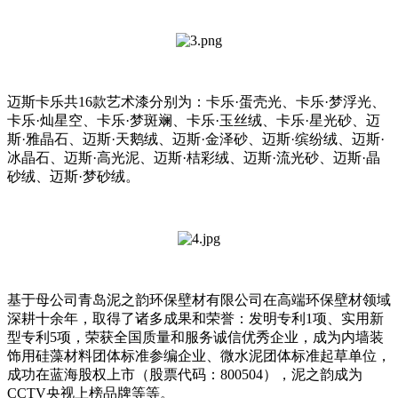
迈斯卡乐共16款艺术漆分别为：卡乐·蛋壳光、卡乐·梦浮光、
卡乐·灿星空、卡乐·梦斑斓、卡乐·玉丝绒、卡乐·星光砂、迈
斯·雅晶石、迈斯·天鹅绒、迈斯·金泽砂、迈斯·缤纷绒、迈斯·
冰晶石、迈斯·高光泥、迈斯·桔彩绒、迈斯·流光砂、迈斯·晶
砂绒、迈斯·梦砂绒。
基于母公司青岛泥之韵环保壁材有限公司在高端环保壁材领域
深耕十余年，取得了诸多成果和荣誉：发明专利1项、实用新
型专利5项，荣获全国质量和服务诚信优秀企业，成为内墙装
饰用硅藻材料团体标准参编企业、微水泥团体标准起草单位，
成功在蓝海股权上市（股票代码：800504），泥之韵成为
CCTV央视上榜品牌等等。