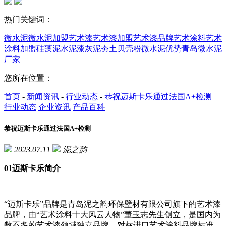
热门关键词：
微水泥
微水泥加盟
艺术漆
艺术漆加盟
艺术漆品牌
艺术涂料
艺术
涂料加盟
硅藻泥
水泥漆
灰泥
夯土
贝壳粉
微水泥优势
青岛微水泥
厂家
您所在位置：
首页
-
新闻资讯
-
行业动态
-
恭祝迈斯卡乐通过法国A+检测
行业动态
企业资讯
产品百科
恭祝迈斯卡乐通过法国A+检测
2023.07.11
泥之韵
01迈斯卡乐简介
“迈斯卡乐”品牌是青岛泥之韵环保壁材有限公司旗下的艺术漆
品牌，由“艺术涂料十大风云人物”董玉志先生创立，是国内为
数不多的艺术漆领域独立品牌，对标进口艺术涂料品牌标准，