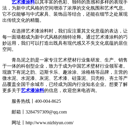
艺术漆涂料
以其丰富的色彩、独特的质感和多样的表现手
法，为新中式风格的空间增添了浓厚的文化氛围和艺术气息。
它不仅能够与中式家具、装饰品等结合，还能在细节之处展现
出传统文化的精髓。
在选择艺术漆涂料时，我们应注重其文化意蕴的表达，让
每一面墙都成为新中式风格的独特诠释。通过艺术漆涂料的巧
妙运用，我们可以打造出既具有现代感又不失文化底蕴的居住
空间。
青岛泥之韵是一家专注艺术壁材行业集研发、生产、销售
于一体的科创型企业，致力于成为中国艺术壁材行业领军者。
现旗下有泥之韵、迈斯卡乐、趣涂涂、涂格格等品牌，主营的
微水泥、水泥漆、灰泥、艺术漆、硅藻泥、贝壳粉、夯土等产
品覆盖全国千余城市，已经成为国内行业知名企业。想要了解
更多关于
艺术漆涂料
的信息，欢迎您来电咨询。
服务热线丨400-004-8625
邮箱丨3284797309@qq.com
网址丨http://www.nizhiyun.com/