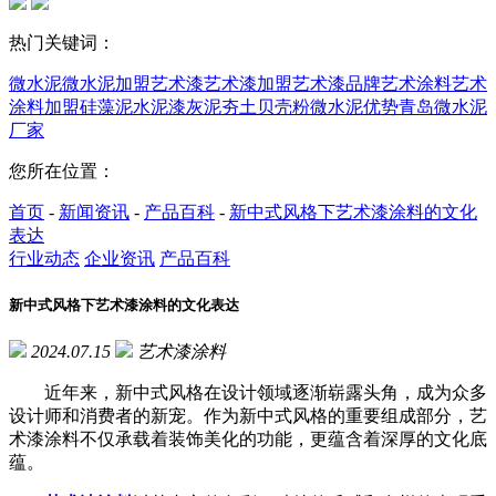
热门关键词：
微水泥
微水泥加盟
艺术漆
艺术漆加盟
艺术漆品牌
艺术涂料
艺术
涂料加盟
硅藻泥
水泥漆
灰泥
夯土
贝壳粉
微水泥优势
青岛微水泥
厂家
您所在位置：
首页
-
新闻资讯
-
产品百科
-
新中式风格下艺术漆涂料的文化
表达
行业动态
企业资讯
产品百科
新中式风格下艺术漆涂料的文化表达
2024.07.15
艺术漆涂料
近年来，新中式风格在设计领域逐渐崭露头角，成为众多
设计师和消费者的新宠。作为新中式风格的重要组成部分，艺
术漆涂料不仅承载着装饰美化的功能，更蕴含着深厚的文化底
蕴。