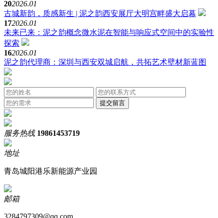
20
2026.01
古城新韵，质感新生 | 泥之韵西安展厅大明宫畔盛大启幕
17
2026.01
未来已来：泥之韵概念微水泥在智能与响应式空间中的实验性
探索
16
2026.01
泥之韵代理商：深圳与西安双城启航，共拓艺术壁材新蓝图
服务热线
19861453719
地址
青岛城阳港乐新能源产业园
邮箱
3284797309@qq.com