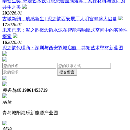
学创生奖”环境艺术设计思想会圆满落幕，共探材料与设计的
共生之美
20
2026.01
古城新韵，质感新生 | 泥之韵西安展厅大明宫畔盛大启幕
17
2026.01
未来已来：泥之韵概念微水泥在智能与响应式空间中的实验性
探索
16
2026.01
泥之韵代理商：深圳与西安双城启航，共拓艺术壁材新蓝图
服务热线
19861453719
地址
青岛城阳港乐新能源产业园
邮箱