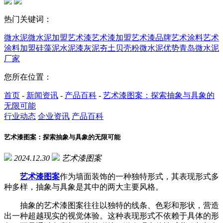
热门关键词：
微水泥
微水泥加盟
艺术漆
艺术漆加盟
艺术漆品牌
艺术涂料
艺术
涂料加盟
硅藻泥
水泥漆
灰泥
夯土
贝壳粉
微水泥优势
青岛微水泥
厂家
您所在位置：
首页
-
新闻资讯
-
产品百科
-
艺术漆图案：探索抽象与具象的
无限可能
行业动态
企业资讯
产品百科
艺术漆图案：探索抽象与具象的无限可能
2024.12.30
艺术漆图案
艺术漆图案
作为墙面装饰的一种独特形式，其表现形式多
种多样，抽象与具象是其中的两大主要风格。
抽象的艺术漆图案往往以独特的线条、色彩和形状，营造
出一种超越现实的视觉体验。这种表现形式不依赖于具体的形