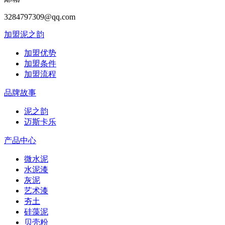
3284797309@qq.com
加盟泥之韵
加盟优势
加盟条件
加盟流程
品牌故事
泥之韵
迈斯卡乐
产品中心
微水泥
水泥漆
灰泥
艺术漆
夯土
硅藻泥
贝壳粉