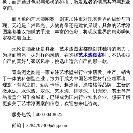
象，而是通过色彩与形状的碰撞，激发观者的情感共鸣与想象
空间。
而具象的艺术漆图案，则更加注重对现实世界的描绘与再
现。无论是自然风光、人物肖像还是建筑景观，具象的艺术漆
图案都能以细腻的手法、丰富的色彩，将现实世界的精彩瞬间
定格在墙面上。
无论是抽象还是具象，艺术漆图案都能以其独特的魅力，
为墙面增添一抹别样的风情。在选择
艺术漆图案
时，不妨根据
自己的喜好与家居风格，挑选出适合自己的那一款。
青岛泥之韵是一家专注艺术壁材行业集研发、生产、销售
于一体的科创型企业，致力于成为中国艺术壁材行业领军者。
现旗下有泥之韵、迈斯卡乐、趣涂涂、涂格格等品牌，主营的
微水泥、水泥漆、灰泥、艺术漆、硅藻泥、贝壳粉、夯土等产
品覆盖全国千余城市，已经成为国内行业知名企业。想要了解
更多关于艺术漆图案的信息，欢迎您来电咨询。
服务热线丨400-004-8625
邮箱丨3284797309@qq.com