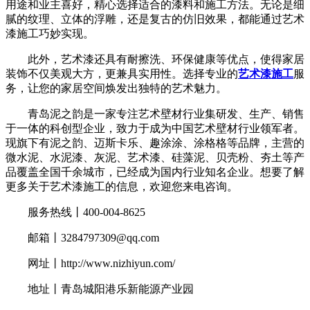
用途和业主喜好，精心选择适合的漆料和施工方法。无论是细
腻的纹理、立体的浮雕，还是复古的仿旧效果，都能通过艺术
漆施工巧妙实现。
此外，艺术漆还具有耐擦洗、环保健康等优点，使得家居
装饰不仅美观大方，更兼具实用性。选择专业的
艺术漆施工
服
务，让您的家居空间焕发出独特的艺术魅力。
青岛泥之韵是一家专注艺术壁材行业集研发、生产、销售
于一体的科创型企业，致力于成为中国艺术壁材行业领军者。
现旗下有泥之韵、迈斯卡乐、趣涂涂、涂格格等品牌，主营的
微水泥、水泥漆、灰泥、艺术漆、硅藻泥、贝壳粉、夯土等产
品覆盖全国千余城市，已经成为国内行业知名企业。想要了解
更多关于艺术漆施工的信息，欢迎您来电咨询。
服务热线丨400-004-8625
邮箱丨3284797309@qq.com
网址丨http://www.nizhiyun.com/
地址丨青岛城阳港乐新能源产业园