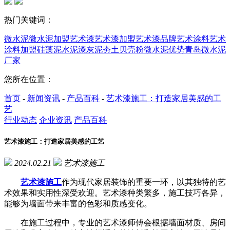
热门关键词：
微水泥
微水泥加盟
艺术漆
艺术漆加盟
艺术漆品牌
艺术涂料
艺术
涂料加盟
硅藻泥
水泥漆
灰泥
夯土
贝壳粉
微水泥优势
青岛微水泥
厂家
您所在位置：
首页
-
新闻资讯
-
产品百科
-
艺术漆施工：打造家居美感的工
艺
行业动态
企业资讯
产品百科
艺术漆施工：打造家居美感的工艺
2024.02.21
艺术漆施工
艺术漆施工
作为现代家居装饰的重要一环，以其独特的艺
术效果和实用性深受欢迎。艺术漆种类繁多，施工技巧各异，
能够为墙面带来丰富的色彩和质感变化。
在施工过程中，专业的艺术漆师傅会根据墙面材质、房间