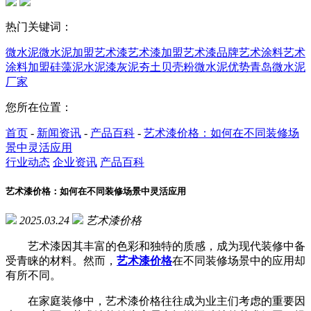
热门关键词：
微水泥
微水泥加盟
艺术漆
艺术漆加盟
艺术漆品牌
艺术涂料
艺术
涂料加盟
硅藻泥
水泥漆
灰泥
夯土
贝壳粉
微水泥优势
青岛微水泥
厂家
您所在位置：
首页
-
新闻资讯
-
产品百科
-
艺术漆价格：如何在不同装修场
景中灵活应用
行业动态
企业资讯
产品百科
艺术漆价格：如何在不同装修场景中灵活应用
2025.03.24
艺术漆价格
艺术漆因其丰富的色彩和独特的质感，成为现代装修中备
受青睐的材料。然而，
艺术漆价格
在不同装修场景中的应用却
有所不同。
在家庭装修中，艺术漆价格往往成为业主们考虑的重要因