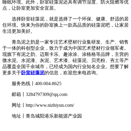
睡眠环境。此外，卧室硅藻泥还具有调节湿度、防火阻燃等优
点，让卧室更加安全宜居。
选择卧室硅藻泥，就是选择了一个环保、健康、舒适的居
住环境。快来为你的卧室换上一款高品质的硅藻泥吧，让家居
生活更加美好。
青岛泥之韵是一家专注艺术壁材行业集研发、生产、销售
于一体的科创型企业，致力于成为中国艺术壁材行业领军者。
现旗下有泥之韵、迈斯卡乐、趣涂涂、涂格格等品牌，主营的
微水泥、水泥漆、灰泥、艺术漆、硅藻泥、贝壳粉、夯土等产
品覆盖全国千余城市，已经成为国内行业知名企业。想要了解
更多关于
卧室硅藻泥
的信息，欢迎您来电咨询。
服务热线丨400-004-8625
邮箱丨3284797309@qq.com
网址丨http://www.nizhiyun.com/
地址丨青岛城阳港乐新能源产业园