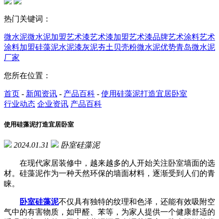
热门关键词：
微水泥
微水泥加盟
艺术漆
艺术漆加盟
艺术漆品牌
艺术涂料
艺术
涂料加盟
硅藻泥
水泥漆
灰泥
夯土
贝壳粉
微水泥优势
青岛微水泥
厂家
您所在位置：
首页
-
新闻资讯
-
产品百科
-
使用硅藻泥打造宜居卧室
行业动态
企业资讯
产品百科
使用硅藻泥打造宜居卧室
2024.01.31
卧室硅藻泥
在现代家居装修中，越来越多的人开始关注卧室墙面的选
材。硅藻泥作为一种天然环保的墙面材料，逐渐受到人们的青
睐。
卧室硅藻泥
不仅具有独特的纹理和色泽，还能有效吸附空
气中的有害物质，如甲醛、苯等，为家人提供一个健康舒适的