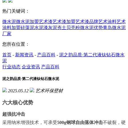
热门关键词：
微水泥
微水泥加盟
艺术漆
艺术漆加盟
艺术漆品牌
艺术涂料
艺术
涂料加盟
硅藻泥
水泥漆
灰泥
夯土
贝壳粉
微水泥优势
青岛微水泥
厂家
您所在位置：
首页
-
新闻资讯
-
产品百科
-
泥之韵品质·第二代液钛钻石微水
泥
行业动态
企业资讯
产品百科
泥之韵品质·第二代液钛钻石微水泥
2025.05.12
艺术环保壁材
六大核心优势
超强抗冲击
采用纳米增强技术，可承受
500g钢球自由落体冲击
不破裂，硬