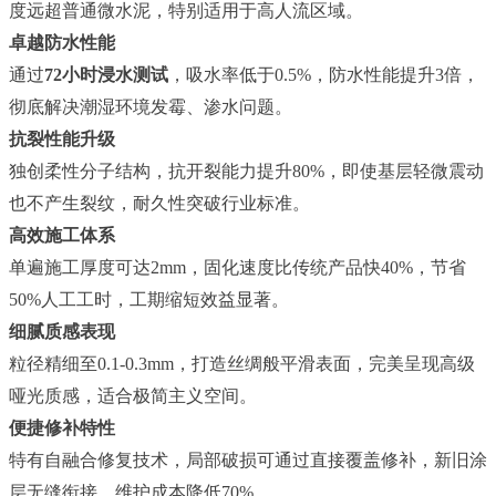
度远超普通微水泥，特别适用于高人流区域。
卓越防水性能
通过
72小时浸水测试
，吸水率低于
0.5%，防水性能提升3倍，
彻底解决潮湿环境发霉、渗水问题。
抗裂性能升级
独创柔性分子结构，抗开裂能力提升
80%，即使基层轻微震动
也不产生裂纹，耐久性突破行业标准。
高效施工体系
单遍施工厚度可达
2mm，固化速度比传统产品快40%，节省
50%人工工时，工期缩短效益显著。
细腻质感表现
粒径精细至
0.1-0.3mm，打造丝绸般平滑表面，完美呈现高级
哑光质感，适合极简主义空间。
便捷修补特性
特有自融合修复技术，局部破损可通过直接覆盖修补，新旧涂
层无缝衔接，维护成本降低
70%。