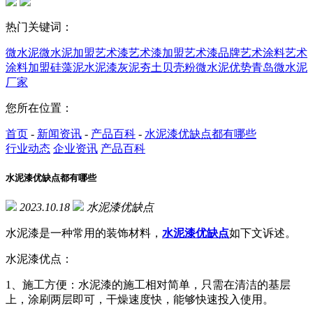
热门关键词：
微水泥
微水泥加盟
艺术漆
艺术漆加盟
艺术漆品牌
艺术涂料
艺术
涂料加盟
硅藻泥
水泥漆
灰泥
夯土
贝壳粉
微水泥优势
青岛微水泥
厂家
您所在位置：
首页
-
新闻资讯
-
产品百科
-
水泥漆优缺点都有哪些
行业动态
企业资讯
产品百科
水泥漆优缺点都有哪些
2023.10.18
水泥漆优缺点
水泥漆是一种常用的装饰材料，
水泥漆优缺点
如下文诉述。
水泥漆优点：
1、施工方便：水泥漆的施工相对简单，只需在清洁的基层
上，涂刷两层即可，干燥速度快，能够快速投入使用。