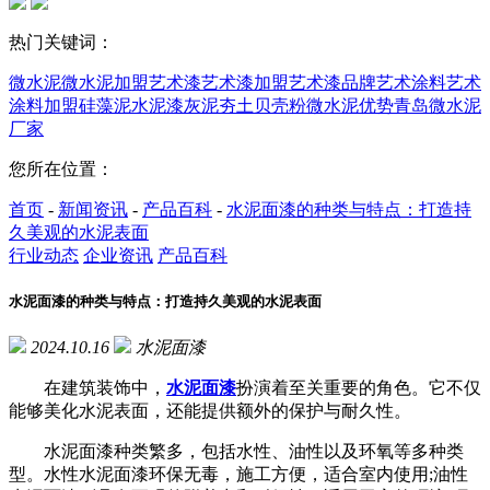
热门关键词：
微水泥
微水泥加盟
艺术漆
艺术漆加盟
艺术漆品牌
艺术涂料
艺术
涂料加盟
硅藻泥
水泥漆
灰泥
夯土
贝壳粉
微水泥优势
青岛微水泥
厂家
您所在位置：
首页
-
新闻资讯
-
产品百科
-
水泥面漆的种类与特点：打造持
久美观的水泥表面
行业动态
企业资讯
产品百科
水泥面漆的种类与特点：打造持久美观的水泥表面
2024.10.16
水泥面漆
在建筑装饰中，
水泥面漆
扮演着至关重要的角色。它不仅
能够美化水泥表面，还能提供额外的保护与耐久性。
水泥面漆种类繁多，包括水性、油性以及环氧等多种类
型。水性水泥面漆环保无毒，施工方便，适合室内使用;油性