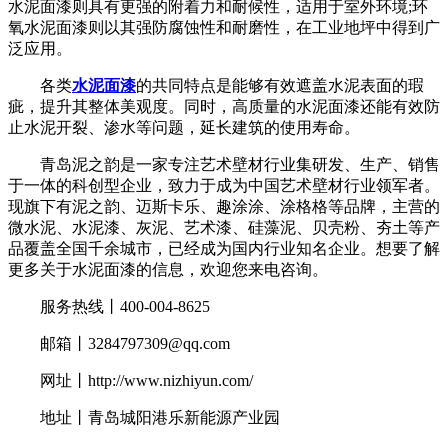
水泥面漆则具有更强的附着力和耐候性，适用于室外环境;环
氧水泥面漆则以其强防腐蚀性和耐磨性，在工业地坪中得到广
泛应用。
各类
水泥面漆
的共同特点是能够有效遮盖水泥表面的瑕
疵，提升其整体美观度。同时，高质量的水泥面漆还能有效防
止水泥开裂、渗水等问题，延长建筑的使用寿命。
青岛泥之韵是一家专注艺术壁材行业集研发、生产、销售
于一体的科创型企业，致力于成为中国艺术壁材行业领军者。
现旗下有泥之韵、迈斯卡乐、趣涂涂、涂格格等品牌，主营的
微水泥、水泥漆、灰泥、艺术漆、硅藻泥、贝壳粉、夯土等产
品覆盖全国千余城市，已经成为国内行业知名企业。想要了解
更多关于水泥面漆的信息，欢迎您来电咨询。
服务热线丨400-004-8625
邮箱丨3284797309@qq.com
网址丨http://www.nizhiyun.com/
地址丨青岛城阳港乐新能源产业园