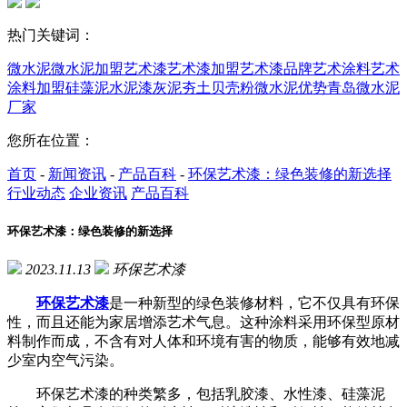
热门关键词：
微水泥
微水泥加盟
艺术漆
艺术漆加盟
艺术漆品牌
艺术涂料
艺术
涂料加盟
硅藻泥
水泥漆
灰泥
夯土
贝壳粉
微水泥优势
青岛微水泥
厂家
您所在位置：
首页
-
新闻资讯
-
产品百科
-
环保艺术漆：绿色装修的新选择
行业动态
企业资讯
产品百科
环保艺术漆：绿色装修的新选择
2023.11.13
环保艺术漆
环保艺术漆
是一种新型的绿色装修材料，它不仅具有环保
性，而且还能为家居增添艺术气息。这种涂料采用环保型原材
料制作而成，不含有对人体和环境有害的物质，能够有效地减
少室内空气污染。
环保艺术漆的种类繁多，包括乳胶漆、水性漆、硅藻泥