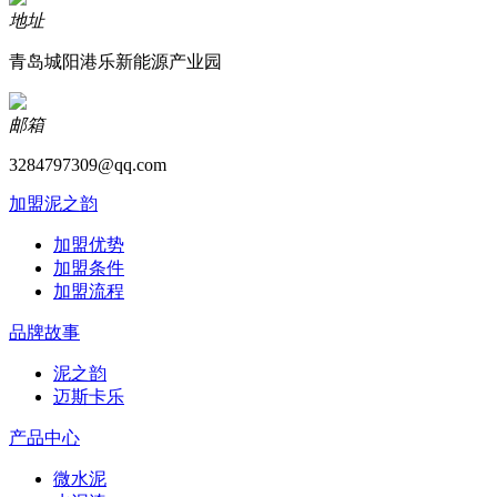
地址
青岛城阳港乐新能源产业园
邮箱
3284797309@qq.com
加盟泥之韵
加盟优势
加盟条件
加盟流程
品牌故事
泥之韵
迈斯卡乐
产品中心
微水泥