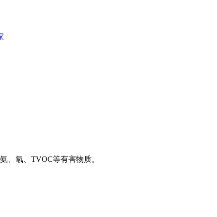
家
、氡、TVOC等有害物质。