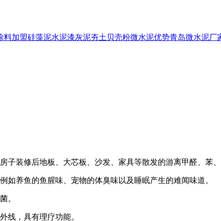
涂料加盟
硅藻泥
水泥漆
灰泥
夯土
贝壳粉
微水泥优势
青岛微水泥厂
子装修后地板、大芯板、沙发、家具等散发的游离甲醛、苯、氨
例如养鱼的鱼腥味、宠物的体臭味以及睡眠产生的难闻味道。
菌。
外线，具有理疗功能。