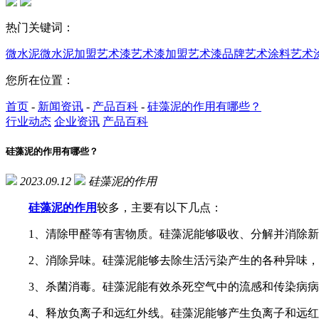
热门关键词：
微水泥
微水泥加盟
艺术漆
艺术漆加盟
艺术漆品牌
艺术涂料
艺术
您所在位置：
首页
-
新闻资讯
-
产品百科
-
硅藻泥的作用有哪些？
行业动态
企业资讯
产品百科
硅藻泥的作用有哪些？
2023.09.12
硅藻泥的作用
硅藻泥的作用
较多，主要有以下几点：
1、清除甲醛等有害物质。硅藻泥能够吸收、分解并消除新房
2、消除异味。硅藻泥能够去除生活污染产生的各种异味，
3、杀菌消毒。硅藻泥能有效杀死空气中的流感和传染病病
4、释放负离子和远红外线。硅藻泥能够产生负离子和远红