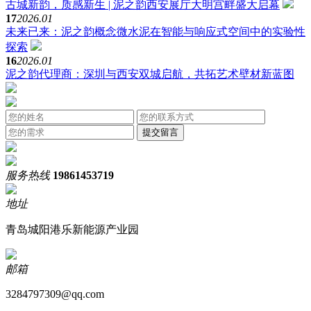
古城新韵，质感新生 | 泥之韵西安展厅大明宫畔盛大启幕
17
2026.01
未来已来：泥之韵概念微水泥在智能与响应式空间中的实验性
探索
16
2026.01
泥之韵代理商：深圳与西安双城启航，共拓艺术壁材新蓝图
服务热线
19861453719
地址
青岛城阳港乐新能源产业园
邮箱
3284797309@qq.com