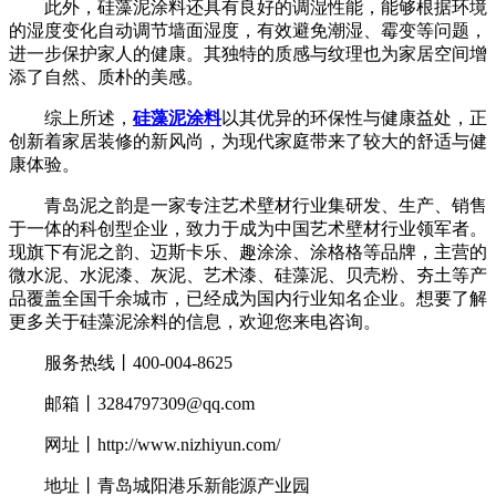
此外，硅藻泥涂料还具有良好的调湿性能，能够根据环境
的湿度变化自动调节墙面湿度，有效避免潮湿、霉变等问题，
进一步保护家人的健康。其独特的质感与纹理也为家居空间增
添了自然、质朴的美感。
综上所述，
硅藻泥涂料
以其优异的环保性与健康益处，正
创新着家居装修的新风尚，为现代家庭带来了较大的舒适与健
康体验。
青岛泥之韵是一家专注艺术壁材行业集研发、生产、销售
于一体的科创型企业，致力于成为中国艺术壁材行业领军者。
现旗下有泥之韵、迈斯卡乐、趣涂涂、涂格格等品牌，主营的
微水泥、水泥漆、灰泥、艺术漆、硅藻泥、贝壳粉、夯土等产
品覆盖全国千余城市，已经成为国内行业知名企业。想要了解
更多关于硅藻泥涂料的信息，欢迎您来电咨询。
服务热线丨400-004-8625
邮箱丨3284797309@qq.com
网址丨http://www.nizhiyun.com/
地址丨青岛城阳港乐新能源产业园