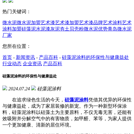
热门关键词：
微水泥
微水泥加盟
艺术漆
艺术漆加盟
艺术漆品牌
艺术涂料
艺术
涂料加盟
硅藻泥
水泥漆
灰泥
夯土
贝壳粉
微水泥优势
青岛微水泥
厂家
您所在位置：
首页
-
新闻资讯
-
产品百科
-
硅藻泥涂料的环保性与健康益处
行业动态
企业资讯
产品百科
硅藻泥涂料的环保性与健康益处
2024.07.24
硅藻泥涂料
在追求绿色生活的今天，
硅藻泥涂料
凭借其优异的环保性
与健康益处，成为了家居装修的新宠。作为一种新型环保涂
料，硅藻泥涂料以硅藻土为主要原料，不仅无毒无害，还能有
效吸附并分解空气中的有害物质，如甲醛、苯等，为家人提供
一个更加健康、清新的居住环境。