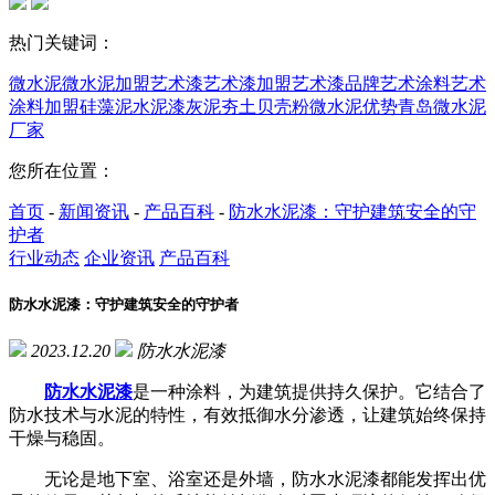
热门关键词：
微水泥
微水泥加盟
艺术漆
艺术漆加盟
艺术漆品牌
艺术涂料
艺术
涂料加盟
硅藻泥
水泥漆
灰泥
夯土
贝壳粉
微水泥优势
青岛微水泥
厂家
您所在位置：
首页
-
新闻资讯
-
产品百科
-
防水水泥漆：守护建筑安全的守
护者
行业动态
企业资讯
产品百科
防水水泥漆：守护建筑安全的守护者
2023.12.20
防水水泥漆
防水水泥漆
是一种涂料，为建筑提供持久保护。它结合了
防水技术与水泥的特性，有效抵御水分渗透，让建筑始终保持
干燥与稳固。
无论是地下室、浴室还是外墙，防水水泥漆都能发挥出优