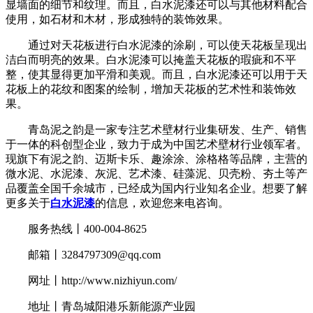
显墙面的细节和纹理。而且，白水泥漆还可以与其他材料配合
使用，如石材和木材，形成独特的装饰效果。
通过对天花板进行白水泥漆的涂刷，可以使天花板呈现出
洁白而明亮的效果。白水泥漆可以掩盖天花板的瑕疵和不平
整，使其显得更加平滑和美观。而且，白水泥漆还可以用于天
花板上的花纹和图案的绘制，增加天花板的艺术性和装饰效
果。
青岛泥之韵是一家专注艺术壁材行业集研发、生产、销售
于一体的科创型企业，致力于成为中国艺术壁材行业领军者。
现旗下有泥之韵、迈斯卡乐、趣涂涂、涂格格等品牌，主营的
微水泥、水泥漆、灰泥、艺术漆、硅藻泥、贝壳粉、夯土等产
品覆盖全国千余城市，已经成为国内行业知名企业。想要了解
更多关于
白水泥漆
的信息，欢迎您来电咨询。
服务热线丨400-004-8625
邮箱丨
3284797309@qq.com
网址丨
http://www.nizhiyun.com/
地址丨青岛城阳港乐新能源产业园