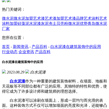
热门关键词：
微水泥
微水泥加盟
艺术漆
艺术漆加盟
艺术漆品牌
艺术涂料
艺术
涂料加盟
硅藻泥
水泥漆
灰泥
夯土
贝壳粉
微水泥优势
青岛微水泥
厂家
您所在位置：
首页
-
新闻资讯
-
产品百科
-
白水泥漆在建筑装饰中的应用
行业动态
企业资讯
产品百科
白水泥漆在建筑装饰中的应用
2023.08.29
白水泥漆
白水泥漆
作为一种重要的建筑装饰材料，在墙面、地板和
天花板等不同部位都有广泛的应用。其独特的特性和优势，使
得它成为了许多设计师和建筑师的理想选择。
白水泥漆可以涂刷在墙面上，形成一层均匀而光滑的表
面。这种装饰方式不仅可以增加墙面的亮度和光泽，还能够凸