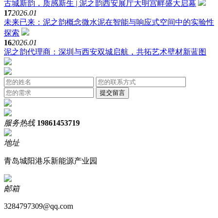
古城新韵，质感新生 | 泥之韵西安展厅大明宫畔盛大启幕
17
2026.01
未来已来：泥之韵概念微水泥在智能与响应式空间中的实验性
探索
16
2026.01
泥之韵代理商：深圳与西安双城启航，共拓艺术壁材新蓝图
服务热线
19861453719
地址
青岛城阳港乐新能源产业园
邮箱
3284797309@qq.com