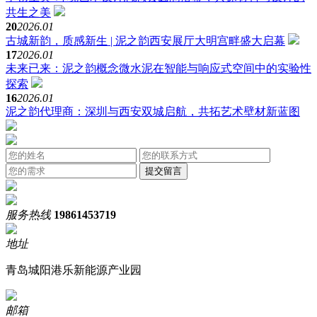
共生之美
20
2026.01
古城新韵，质感新生 | 泥之韵西安展厅大明宫畔盛大启幕
17
2026.01
未来已来：泥之韵概念微水泥在智能与响应式空间中的实验性
探索
16
2026.01
泥之韵代理商：深圳与西安双城启航，共拓艺术壁材新蓝图
服务热线
19861453719
地址
青岛城阳港乐新能源产业园
邮箱