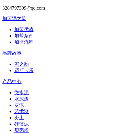
3284797309@qq.com
加盟泥之韵
加盟优势
加盟条件
加盟流程
品牌故事
泥之韵
迈斯卡乐
产品中心
微水泥
水泥漆
灰泥
艺术漆
夯土
硅藻泥
贝壳粉