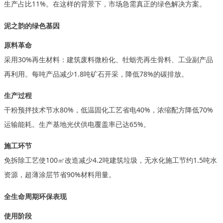
生产占比11%。在这样的背景下，市场急需真正的绿色解决方案。
泥之韵的绿色基因
原料革命
采用
30%再生材料：建筑废料微粉化、牡蛎壳再生骨料、工业副产品
再利用。每吨产品减少1.8吨矿石开采，降低78%的碳排放。
生产过程
干粉预拌技术节水
80%，低温固化工艺省电40%，浓缩配方降低70%
运输能耗。生产基地光伏供电覆盖率已达65%。
施工环节
免拆除工艺使
100㎡改造减少4.2吨建筑垃圾，无水化施工节约1.5吨水
资源，超薄涂层节省90%材料用量。
全生命周期环保表现
使用阶段