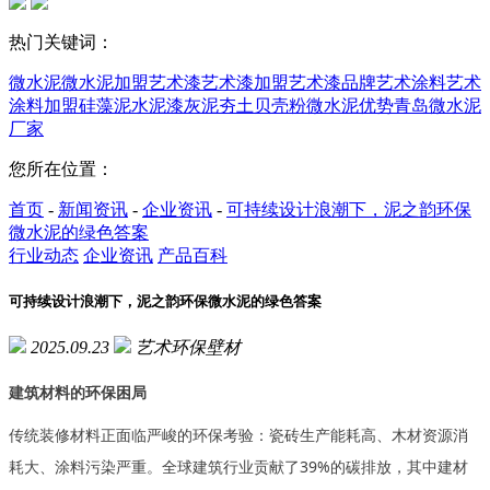
热门关键词：
微水泥
微水泥加盟
艺术漆
艺术漆加盟
艺术漆品牌
艺术涂料
艺术
涂料加盟
硅藻泥
水泥漆
灰泥
夯土
贝壳粉
微水泥优势
青岛微水泥
厂家
您所在位置：
首页
-
新闻资讯
-
企业资讯
-
可持续设计浪潮下，泥之韵环保
微水泥的绿色答案
行业动态
企业资讯
产品百科
可持续设计浪潮下，泥之韵环保微水泥的绿色答案
2025.09.23
艺术环保壁材
建筑材料的环保困局
传统装修材料正面临严峻的环保考验：瓷砖生产能耗高、木材资源消
耗大、涂料污染严重。全球建筑行业贡献了
39%的碳排放，其中建材