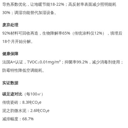
导热系数优化，让地暖节能
18-22%；高反射率表面减少照明能耗
30%；调湿功能替代加湿设备。
废弃处理
92%材料可回收再造，生物降解率65%（传统涂料仅12%），填埋后
18个月开始分解。
健康保障
法国
A+认证，TVOC≤0.01mg/m³；抑菌率99.2%，减少消毒剂使用；
防霉特性降低空调能耗。
实证数据
碳足迹对比
（每
100㎡）
传统瓷砖：
8.3吨CO₂e
泥之韵微水泥：
2.6吨CO₂e
减排幅度：
68.7%