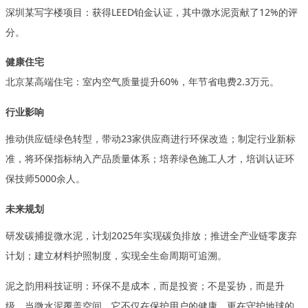
深圳某写字楼项目：获得
LEED铂金认证，其中微水泥贡献了12%的评
分。
健康住宅
北京某高端住宅：室内空气质量提升
60%，年节省电费2.3万元。
行业影响
推动供应链绿色转型，带动
23家供应商进行环保改造；制定行业新标
准，将环保指标纳入产品质量体系；培养绿色施工人才，培训认证环
保技师5000余人。
未来规划
研发碳捕捉微水泥，计划
2025年实现碳负排放；推进全产业链零废弃
计划；建立材料护照制度，实现全生命周期可追溯
。
泥之韵用科技证明：环保不是成本，而是投资；不是妥协，而是升
级。当微水泥覆盖空间，它不仅在保护用户的健康，更在守护地球的